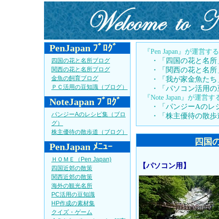
PenJapan ﾌﾞﾛｸﾞ
『Pen Japan』が運
・「四国の花と名所
四国の花と名所ブログ
関西の花と名所ブログ
・「関西の花と名所
金魚の飼育ブログ
・「我が家金魚たち
ＰＣ活用の豆知識（ブログ）
・「パソコン活用の
『Note Japan』が運
NoteJapan ﾌﾞﾛｸﾞ
・「パンジーAのレ
パンジーAのレシピ集（ブロ
・「株主優待の散歩
グ）
株主優待の散歩道（ブログ）
四国
PenJapan ﾒﾆｭｰ
ＨＯＭＥ（Pen Japan)
【パソコン用】
四国近郊の散策
関西近郊の散策
海外の観光名所
PC活用の豆知識
HP作成の素材集
クイズ・ゲーム