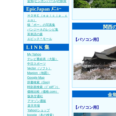
金魚(ピンポンパール)の飼育
EpicJapan ﾒﾆｭｰ
ＨＯＭＥ（ｅｐｉｃｊｐ．ｃ
ｏｍ）
猫「ポー」の写真集
関西
パンジーＡのレシピ集
英単語の森
エピック＊モール
【パソコン用】
L I N K 集
My Yahoo
テレビ番組表（大阪）
中日スポーツ
Vector（ソフト）
Mapion（地図）
Google Map
辞書検索（Goo)
時刻表検索（ｼﾞｮﾙﾀﾞﾝ）
価格比較（価格.com）
金
阪急交通社
アマゾン通販
楽天市場
【パソコン用】
Yahoo!ショップ
boople（本の検索）