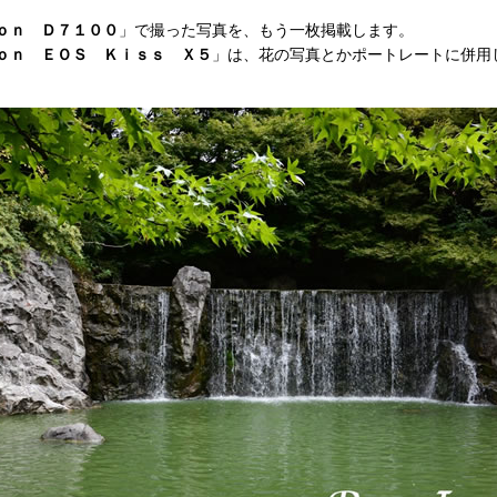
ｏｎ Ｄ７１００
」で撮った写真を、もう一枚掲載します。
ｏｎ ＥＯＳ Ｋｉｓｓ Ｘ５
」は、花の写真とかポートレートに併用
。