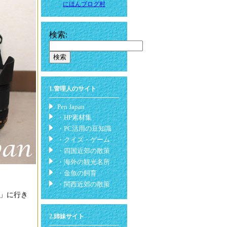
にほんブログ村
検索:
1.管理人のサイト
Pen Japan
・HP素材集
・PC活用の豆知識
・クイズ・ゲーム
・四国近郊の散策
・海外の観光名所
・金魚の飼育
・関西近郊の散策
」に行き
2.姉妹サイト