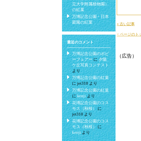
立大学附属植物園）
の紅葉
万博記念公園・日本
庭園の紅葉
« 古い記事
< ページのト
最近のコメント
万博記念公園のポピ
（広告）
ーフェアー
に
夕陽
ケ丘写真コンテスト
より
万博記念公園の紅葉
に
jet310
より
万博記念公園の紅葉
に
kenji
より
花博記念公園のコス
モス（秋桜）
に
jet310
より
花博記念公園のコス
モス（秋桜）
に
kenji
より