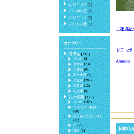
2011年6月
(1)
2011年5月
(2)
2011年4月
(3)
2011年3月
(1)
「花博記
カテゴリー
楽天市場
府県名
(318)
その他
(6)
Amaz
京都府
(73)
兵庫県
(8)
和歌山県
(3)
大阪府
(209)
奈良県
(12)
滋賀県
(8)
花の種類
(315)
その他
(183)
コスモス（秋桜）
(20)
向日葵（ひまわり）
(11)
桜
(26)
比叡山
牡丹
(3)