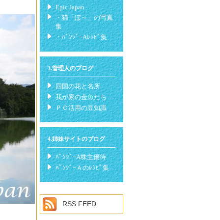
Epic Japan
・猫「ぽ～」の写真
集
・ﾊﾟﾝｼﾞｰAﾚｼﾋﾟ集
3.管理人のブログ
四国の花と名所
我が家の金魚たち
ＰＣ活用の豆知識
4.姉妹サイトのブログ
ﾊﾟﾝｼﾞｰA株主優待
ﾊﾟﾝｼﾞｰＡのﾚｼﾋﾟ集
RSS FEED