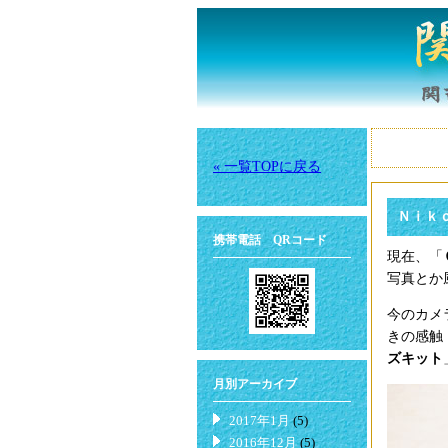
« 一覧TOPに戻る
Ｎｉｋｏ
携帯電話 QRコード
現在、「
写真とか
今のカメ
きの感触
ズキット
月別アーカイブ
2017年1月
(5)
2016年12月
(5)