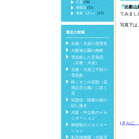
紅葉
(56)
「比叡山
紫陽花
(12)
薔薇（ばら）
(17)
てみまし
写真下は
最近の投稿
京都・大原の雪景色
大阪城公園の梅林
雪化粧した宝泉院
（京都・大原）
京都・大原三千院の
雪化粧
咲くやこの花館（花
博記念公園）に咲く
花
知恩院・除夜の鐘の
試し撞き
大阪・中之島のイル
ミネーション
(さらに…
御堂筋のイルミネー
ション
私市植物園（大阪市