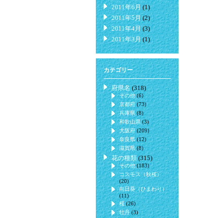
2011年6月
(1)
2011年5月
(2)
2011年4月
(3)
2011年3月
(1)
カテゴリー
府県名
(318)
その他
(6)
京都府
(73)
兵庫県
(8)
和歌山県
(3)
大阪府
(209)
奈良県
(12)
滋賀県
(8)
花の種類
(315)
その他
(183)
コスモス（秋桜）
(20)
向日葵（ひまわり）
(11)
桜
(26)
牡丹
(3)