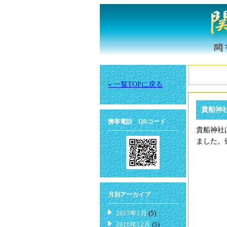
« 一覧TOPに戻る
貴船神
携帯電話 QRコード
貴船神社
ました。
月別アーカイブ
2017年1月
(5)
2016年12月
(5)