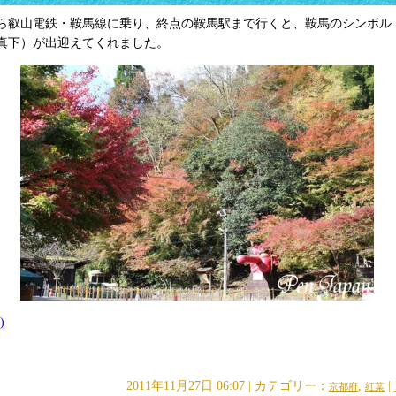
ら叡山電鉄・鞍馬線に乗り、終点の鞍馬駅まで行くと、鞍馬のシンボル
真下）が出迎えてくれました。
)
2011年11月27日 06:07 | カテゴリー：
,
|
京都府
紅葉