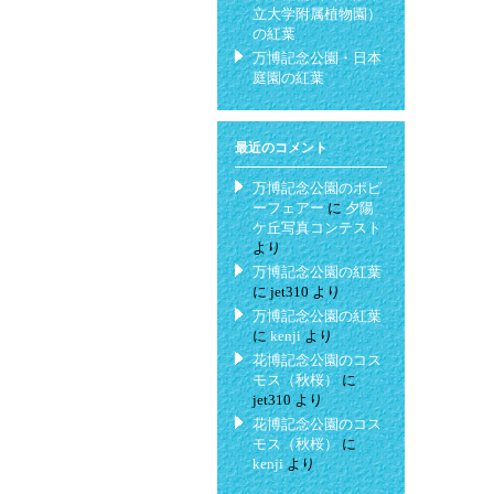
立大学附属植物園）
の紅葉
万博記念公園・日本
庭園の紅葉
最近のコメント
万博記念公園のポピ
ーフェアー
に
夕陽
ケ丘写真コンテスト
より
万博記念公園の紅葉
に
jet310
より
万博記念公園の紅葉
に
kenji
より
花博記念公園のコス
モス（秋桜）
に
jet310
より
花博記念公園のコス
モス（秋桜）
に
kenji
より