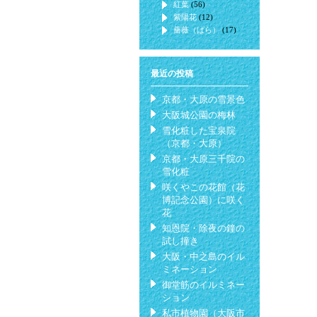
紅葉
(56)
紫陽花
(12)
薔薇（ばら）
(17)
最近の投稿
京都・大原の雪景色
大阪城公園の梅林
雪化粧した宝泉院
（京都・大原）
京都・大原三千院の
雪化粧
咲くやこの花館（花
博記念公園）に咲く
花
知恩院・除夜の鐘の
試し撞き
大阪・中之島のイル
ミネーション
御堂筋のイルミネー
ション
私市植物園（大阪市