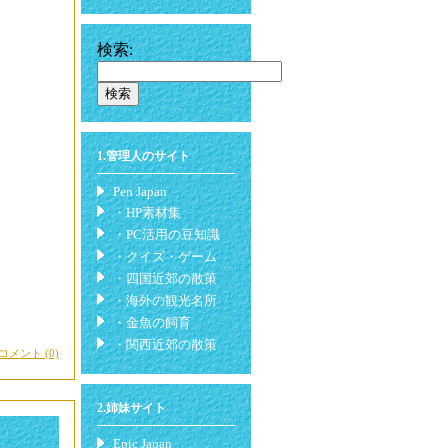
検索:
1.管理人のサイト
Pen Japan
・HP素材集
・PC活用の豆知識
・クイズ・ゲーム
・四国近郊の散策
・海外の観光名所
・金魚の飼育
・関西近郊の散策
コメント (0)
2.姉妹サイト
Epic Japan