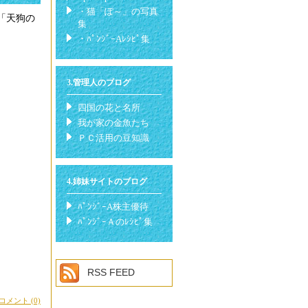
・猫「ぽ～」の写真
「天狗の
集
・ﾊﾟﾝｼﾞｰAﾚｼﾋﾟ集
3.管理人のブログ
四国の花と名所
我が家の金魚たち
ＰＣ活用の豆知識
4.姉妹サイトのブログ
ﾊﾟﾝｼﾞｰA株主優待
ﾊﾟﾝｼﾞｰＡのﾚｼﾋﾟ集
RSS FEED
コメント (0)