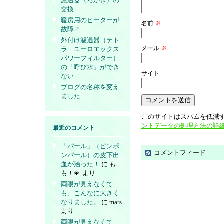
濾過器（ろかき）の
交換
暖房用のヒーターが
名前
※
故障？
外付け濾過器（テト
メール
※
ラ ユーロエックス
パワーフィルター）
の「呼び水」ができ
サイト
ない
ブログの名称を変え
ました
このサイトはスパムを低減する
ントデータの処理方法の詳
最近のコメント
「パール」（ピンポ
コメントフィード
ンパール）の皮下出
血が治った！
に
も
も！❀.
より
両眼が見えなくて
も、こんなに大きく
なりました。
に
mars
より
両眼が見えなくて