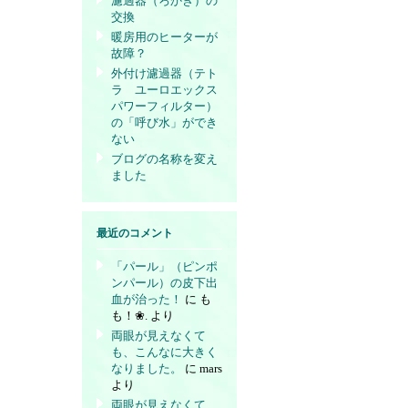
濾過器（ろかき）の
交換
暖房用のヒーターが
故障？
外付け濾過器（テト
ラ ユーロエックス
パワーフィルター）
の「呼び水」ができ
ない
ブログの名称を変え
ました
最近のコメント
「パール」（ピンポ
ンパール）の皮下出
血が治った！
に
も
も！❀.
より
両眼が見えなくて
も、こんなに大きく
なりました。
に
mars
より
両眼が見えなくて