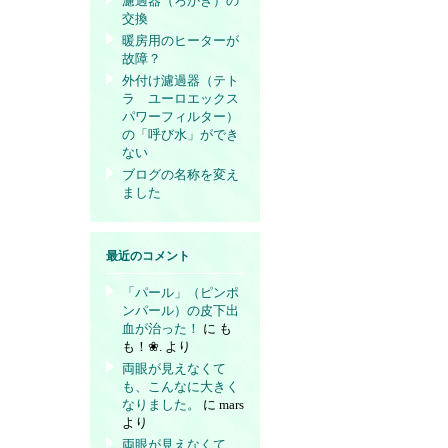
濾過器（ろかき）の
交換
暖房用のヒーターが
故障？
外付け濾過器（テト
ラ ユーロエックス
パワーフィルター）
の「呼び水」ができ
ない
ブログの名称を変え
ました
最近のコメント
「パール」（ピンポ
ンパール）の皮下出
血が治った！
に
も
も！❀.
より
両眼が見えなくて
も、こんなに大きく
なりました。
に
mars
より
両眼が見えなくて