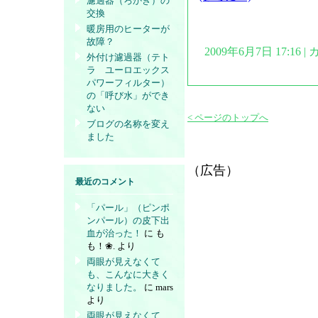
濾過器（ろかき）の
交換
暖房用のヒーターが
故障？
2009年6月7日 17:16
外付け濾過器（テト
ラ ユーロエックス
パワーフィルター）
の「呼び水」ができ
ない
< ページのトップへ
ブログの名称を変え
ました
（広告）
最近のコメント
「パール」（ピンポ
ンパール）の皮下出
血が治った！
に
も
も！❀.
より
両眼が見えなくて
も、こんなに大きく
なりました。
に
mars
より
両眼が見えなくて