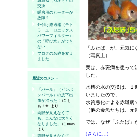
濾過器（ろかき）の
交換
暖房用のヒーターが
故障？
外付け濾過器（テト
ラ ユーロエックス
パワーフィルター）
の「呼び水」ができ
ない
「ふたば」が、元気に
ブログの名称を変え
（写真上）
ました
実は、赤斑病を患って
した。
最近のコメント
水槽の水の交換は、１
「パール」（ピンポ
いましたので、
ンパール）の皮下出
血が治った！
に
も
水質悪化による赤斑病
も！❀.
より
（他の金魚たちは、元
両眼が見えなくて
も、こんなに大きく
では、なぜ「ふたば」
なりました。
に
mars
より
(さらに…)
両眼が見えなくて