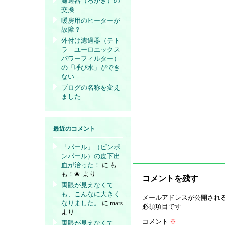
濾過器（ろかき）の
交換
暖房用のヒーターが
故障？
外付け濾過器（テト
ラ ユーロエックス
パワーフィルター）
の「呼び水」ができ
ない
ブログの名称を変え
ました
最近のコメント
「パール」（ピンポ
ンパール）の皮下出
血が治った！
に
も
も！❀.
より
コメントを残す
両眼が見えなくて
も、こんなに大きく
メールアドレスが公開され
なりました。
に
mars
必須項目です
より
コメント
※
両眼が見えなくて