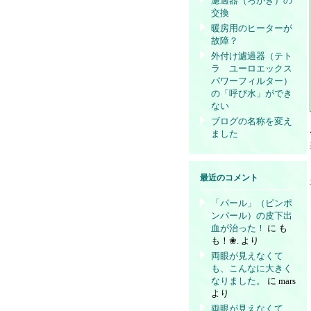
濾過器（ろかき）の
交換
暖房用のヒーターが
故障？
外付け濾過器（テト
ラ ユーロエックス
パワーフィルター）
の「呼び水」ができ
ない
ブログの名称を変え
ました
最近のコメント
「パール」（ピンポ
ンパール）の皮下出
血が治った！
に
も
も！❀.
より
両眼が見えなくて
も、こんなに大きく
なりました。
に
mars
より
両眼が見えなくて