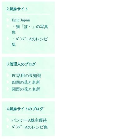
2.姉妹サイト
Epic Japan
・猫「ぽ～」の写真
集
・ﾊﾟﾝｼﾞｰAのレシピ
集
3.管理人のブログ
PC活用の豆知識
四国の花と名所
関西の花と名所
4.姉妹サイトのブログ
パンジーA株主優待
ﾊﾟﾝｼﾞｰAのレシピ集