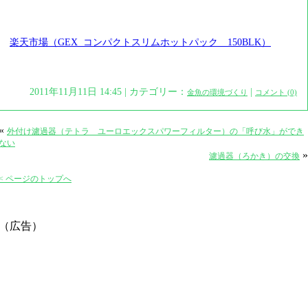
楽天市場（GEX コンパクトスリムホットパック 150BLK）
2011年11月11日 14:45 | カテゴリー：
|
金魚の環境づくり
コメント (0)
«
外付け濾過器（テトラ ユーロエックスパワーフィルター）の「呼び水」ができ
ない
»
濾過器（ろかき）の交換
< ページのトップへ
（広告）