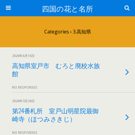
四国の花と名所
Categories ›
3.高知県
2024年6月16日
高知県室戸市 むろと廃校水族
館
NO RESPONSES
2024年3月24日
第24番札所 室戸山明星院最御
崎寺（ほつみさきじ）
NO RESPONSES