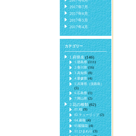
2017年8月
2017年7月
2017年6月
2017年5月
2017年4月
カテゴリー
1.府県名
(146)
1.徳島県
(111)
2.香川県
(16)
3.高知県
(8)
4.愛媛県
(4)
5.兵庫県（淡路島）
(5)
6.広島県
(1)
7.岡山県
(2)
2.花の種類
(62)
01.桜
(9)
02.チューリップ
(2)
04.薔薇
(4)
05紫陽花
(4)
11.ひまわり
(3)