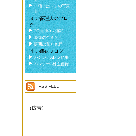
・猫「ぽ～」の写真
集
３．管理人のブロ
グ
PC活用の豆知識
我家の金魚たち
関西の花と名所
４．姉妹ブログ
パンジーAレシピ集
パンジーA株主優待
RSS FEED
（広告）