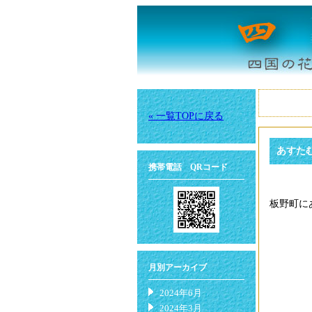
« 一覧TOPに戻る
あすた
携帯電話 QRコード
板野町に
月別アーカイブ
2024年6月
2024年3月