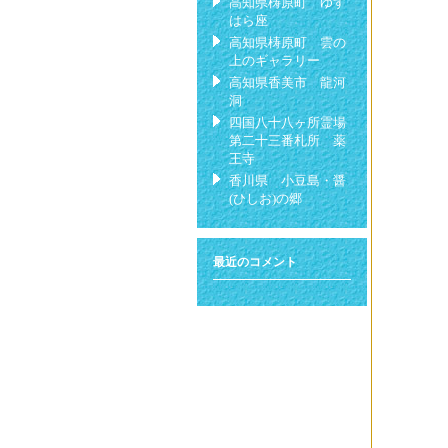
高知県梼原町 ゆす
はら座
高知県梼原町 雲の
上のギャラリー
高知県香美市 龍河
洞
四国八十八ヶ所霊場
第二十三番札所 薬
王寺
香川県 小豆島・醤
(ひしお)の郷
最近のコメント