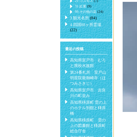
21.コスモス
(7)
31.紅葉
(9)
99.その他の花
(24)
3.観光名所
(84)
4.四国88ヶ所霊場
(22)
最近の投稿
高知県室戸市 むろ
と廃校水族館
第24番札所 室戸山
明星院最御崎寺（ほ
つみさきじ）
高知県室戸市 吉良
川の町並み
高知県梼原町 雲の上
のホテル別館と梼原
橋
高知県梼原町 雲の
上の図書館と梼原町
総合庁舎