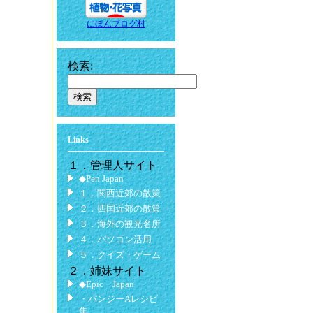
にほんブログ村
検索:
Links
１．管理人サイト
◆Pen Japan
１．関西近郊の散策
２．四国近郊の散策
３．海外の観光名所
４．パソコン活用
５．クイズ・ゲーム
２．姉妹サイト
◆Epic Japan
・パンジーAレシピ
集